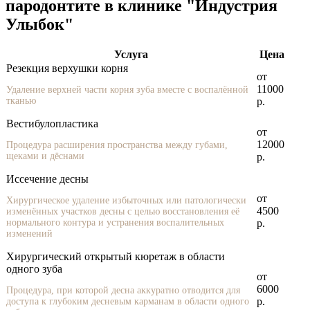
пародонтите в клинике "Индустрия
Улыбок"
Услуга
Цена
Резекция верхушки корня
от
11000
Удаление верхней части корня зуба вместе с воспалённой
тканью
р.
Вестибулопластика
от
12000
Процедура расширения пространства между губами,
щеками и дёснами
р.
Иссечение десны
от
Хирургическое удаление избыточных или патологически
4500
изменённых участков десны с целью восстановления её
нормального контура и устранения воспалительных
р.
изменений
Хирургический открытый кюретаж в области
одного зуба
от
6000
Процедура, при которой десна аккуратно отводится для
р.
доступа к глубоким десневым карманам в области одного