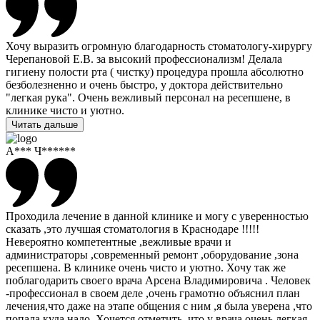
Хочу выразить огромную благодарность стоматологу-хирургу
Черепановой Е.В. за высокий профессионализм! Делала
гигиену полости рта ( чистку) процедура прошла абсолютно
безболезненно и очень быстро, у доктора действительно
"легкая рука". Очень вежливый персонал на ресепшене, в
клинике чисто и уютно.
Читать дальше
А*** Ч******
Проходила лечение в данной клинике и могу с уверенностью
сказать ,это лучшая стоматология в Краснодаре !!!!!
Невероятно компетентные ,вежливые врачи и
администраторы ,современный ремонт ,оборудование ,зона
ресепшена. В клинике очень чисто и уютно. Хочу так же
поблагодарить своего врача Арсена Владимировича . Человек
-профессионал в своем деле ,очень грамотно объяснил план
лечения,что даже на этапе общения с ним ,я была уверена ,что
попала куда надо. Хочется отметить ,что у врача очень легкая