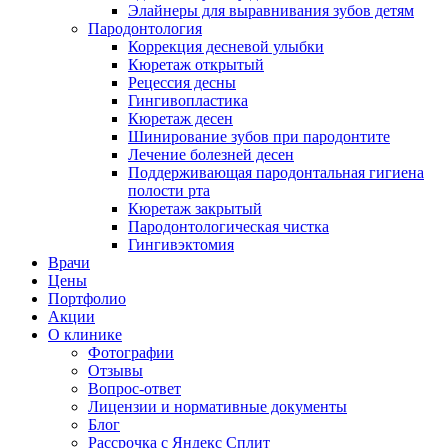
Элайнеры для выравнивания зубов детям
Пародонтология
Коррекция десневой улыбки
Кюретаж открытый
Рецессия десны
Гингивопластика
Кюретаж десен
Шинирование зубов при пародонтите
Лечение болезней десен
Поддерживающая пародонтальная гигиена
полости рта
Кюретаж закрытый
Пародонтологическая чистка
Гингивэктомия
Врачи
Цены
Портфолио
Акции
О клинике
Фотографии
Отзывы
Вопрос-ответ
Лицензии и нормативные документы
Блог
Рассрочка с Яндекс Сплит