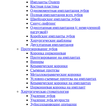
Импланты Osstem
Костная пластика
Одномоментная имплантация зубов
Полная имплантация всех зубов
Швейцарские импланты зубов
Синус-лифтинг
Одноэтапная имплантация (с немедленной
нагрузкой)
Корейские импланты зубов
Хирургические шаблоны
Двухэтапная имплантация
Протезирование зубов
Коронка циркониевая
Протезирование на имплантах
Виниры
Керамические коронки
Съемные протезы
Металлокерамические коронки
Условно-съемные протезы на имплантах
Керамические коронки на имплантах
Циркониевая коронка на имплант
Хирургическая стоматология
Удаление зубов
Удаление зуба мудрости
Зубосохраняющие операции