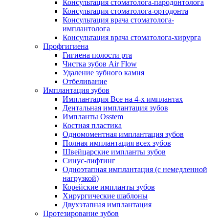
Консультация стоматолога-пародонтолога
Консультация стоматолога-ортодонта
Консультация врача стоматолога-
имплантолога
Консультация врача стоматолога-хирурга
Профгигиена
Гигиена полости рта
Чистка зубов Air Flow
Удаление зубного камня
Отбеливание
Имплантация зубов
Имплантация Все на 4-х имплантах
Дентальная имплантация зубов
Импланты Osstem
Костная пластика
Одномоментная имплантация зубов
Полная имплантация всех зубов
Швейцарские импланты зубов
Синус-лифтинг
Одноэтапная имплантация (с немедленной
нагрузкой)
Корейские импланты зубов
Хирургические шаблоны
Двухэтапная имплантация
Протезирование зубов