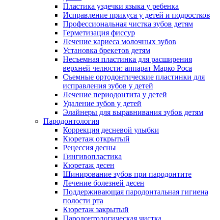
Пластика уздечки языка у ребенка
Исправление прикуса у детей и подростков
Профессиональная чистка зубов детям
Герметизация фиссур
Лечение кариеса молочных зубов
Установка брекетов детям
Несъемная пластинка для расширения
верхней челюсти: аппарат Марко Роса
Съемные ортодонтические пластинки для
исправления зубов у детей
Лечение периодонтита у детей
Удаление зубов у детей
Элайнеры для выравнивания зубов детям
Пародонтология
Коррекция десневой улыбки
Кюретаж открытый
Рецессия десны
Гингивопластика
Кюретаж десен
Шинирование зубов при пародонтите
Лечение болезней десен
Поддерживающая пародонтальная гигиена
полости рта
Кюретаж закрытый
Пародонтологическая чистка