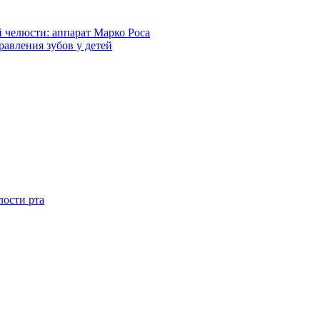
 челюсти: аппарат Марко Роса
авления зубов у детей
ости рта