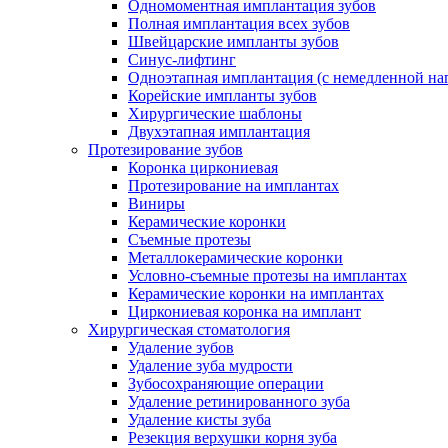
Одномоментная имплантация зубов
Полная имплантация всех зубов
Швейцарские импланты зубов
Синус-лифтинг
Одноэтапная имплантация (с немедленной на
Корейские импланты зубов
Хирургические шаблоны
Двухэтапная имплантация
Протезирование зубов
Коронка циркониевая
Протезирование на имплантах
Виниры
Керамические коронки
Съемные протезы
Металлокерамические коронки
Условно-съемные протезы на имплантах
Керамические коронки на имплантах
Циркониевая коронка на имплант
Хирургическая стоматология
Удаление зубов
Удаление зуба мудрости
Зубосохраняющие операции
Удаление ретинированного зуба
Удаление кисты зуба
Резекция верхушки корня зуба