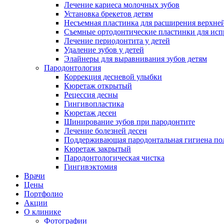
Лечение кариеса молочных зубов
Установка брекетов детям
Несъемная пластинка для расширения верхней
Съемные ортодонтические пластинки для испр
Лечение периодонтита у детей
Удаление зубов у детей
Элайнеры для выравнивания зубов детям
Пародонтология
Коррекция десневой улыбки
Кюретаж открытый
Рецессия десны
Гингивопластика
Кюретаж десен
Шинирование зубов при пародонтите
Лечение болезней десен
Поддерживающая пародонтальная гигиена пол
Кюретаж закрытый
Пародонтологическая чистка
Гингивэктомия
Врачи
Цены
Портфолио
Акции
О клинике
Фотографии